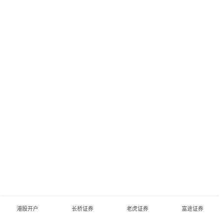
港股开户
长桥证券
老虎证券
富途证券