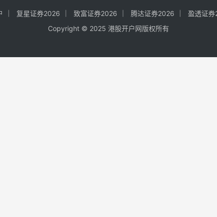
户
复星证券2026
致富证券2026
腾达证券2026
盈透证券2
Copyright © 2025 港股开户网版权所有