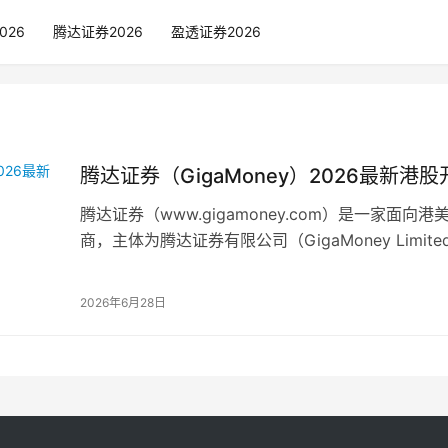
026
腾达证券2026
盈透证券2026
腾达证券（GigaMoney）2026最新
腾达证券（www.gigamoney.com）是一家面
商，主体为腾达证券有限公司（GigaMoney Limi
货事务监察委员会…
2026年6月28日